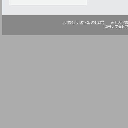
天津经济开发区宏达街23号 南开大学泰达学院 300457 电话
南开大学泰达学院版权所有 