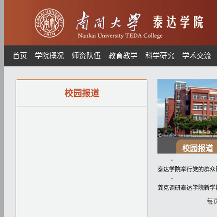
首页
学院概况
师资队伍
教育教学
科学研究
学术交流
校园报道
校园报道
・
泰达学院举行党的群众
・
龚克调研泰达学院新学
每