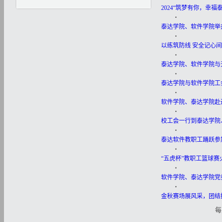
2024“筑梦有你，幸
・
泰达学院、软件学院举办
・
以练筑防线 安全记心
・
泰达学院、软件学院与
・
泰达学院与软件学院工
・
软件学院、泰达学院赴
・
校工会一行到泰达学院
・
泰达软件教职工踊跃参
・
“五虎杯”教职工篮球
・
软件学院、泰达学院党
・
金秋赛场展风采，团结