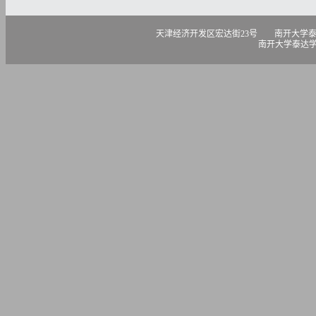
天津经济开发区宏达街23号 南开大学泰达学院 300457 电话
南开大学泰达学院版权所有 