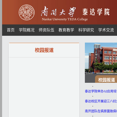
首页
学院概况
师资队伍
教育教学
科学研究
学术交流
校园报道
校园报道
・
泰达学院举办AI应用
・
泰达校区开展迎三八妇
・
南开团队在病原菌致病
・