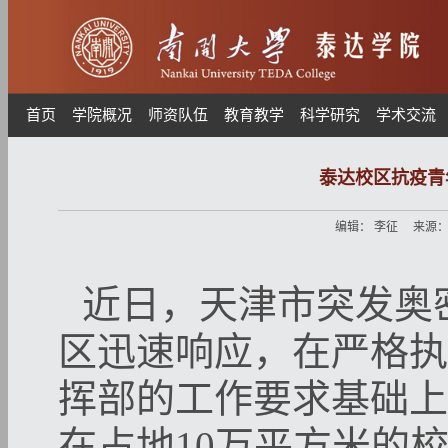
首页
学院概况
师资队伍
教育教学
科学研究
学术交流
泰达校区抗疫青
编辑：
李征
来源
近日，天津市突发奥
区迅速响应，在严格执
挥部的工作要求基础上
在占地
10
万平方米的