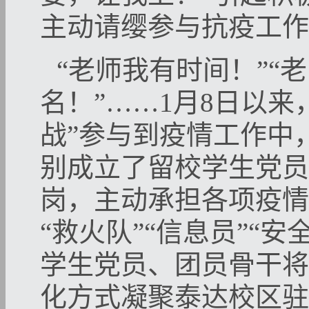
主动请缨参与抗疫工作
“老师我有时间！”“
名！”……
1
月
8
日以来
战
”
参与到疫情工作中
别成立了留校学生党员
岗，主动承担各项疫情
“
救火队
”“
信息员
”“
安
学生党员、团员骨干将
化方式凝聚泰达校区驻