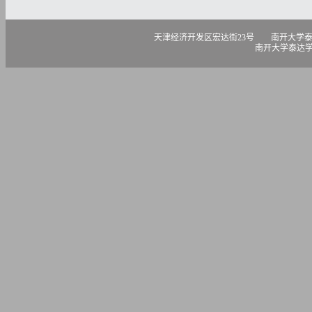
天津经济开发区宏达街23号 南开大学泰达学院 300457 电话
南开大学泰达学院版权所有 