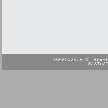
天津经济开发区宏达街23号 南开大学泰达学院 300457 电话
南开大学泰达学院版权所有 