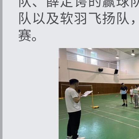
队
、
薛定谔的赢球
队以及
软羽飞扬
队
赛。