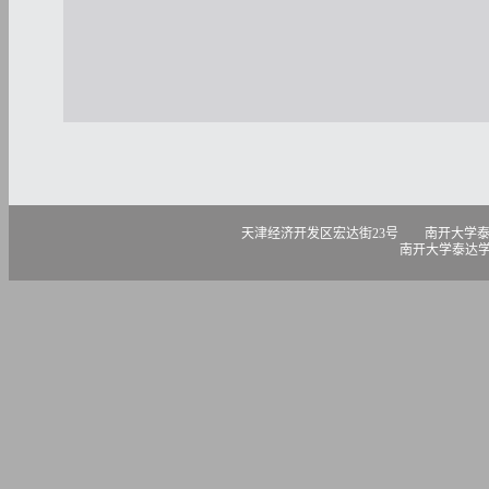
天津经济开发区宏达街23号 南开大学泰达学院 300457 电话
南开大学泰达学院版权所有 