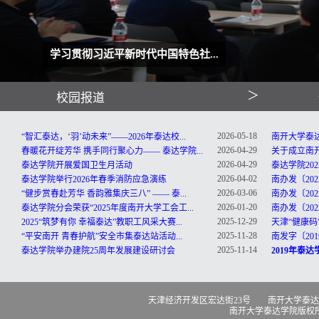
学习贯彻习近平新时代中国特色社...
学习贯彻习近平新时代中国特色社...
＞
校园报道
2026-05-18
“智汇泰达，‘羽’动未来”——2026年泰达校...
南开大学泰
2026-04-29
春暖花开绽芳华 携手同行聚心力—— 泰达学院...
关于成立南
2026-04-29
泰达学院开展爱国卫生月活动
泰达学院20
2026-04-02
泰达学院举行2026年春季消防应急演练
南办发〔20
2026-03-06
“健步赏春赴芳华 香韵雅集庆三八” —— 泰...
南办发〔20
2026-01-20
泰达学院分会荣获“2025年度南开大学工会工...
南办发〔20
2025-12-29
2025“筑梦有你 幸福泰达”教职工风采大赛...
天津“健康码
2025-11-28
“平安南开 青春护航”安全市集泰达站活动...
南发字〔201
2025-11-14
泰达学院举办建院25周年发展建设研讨会
2019年泰
天津经济开发区宏达街23号 南开大学泰达学院 300457 电话：
南开大学泰达学院版权所有 